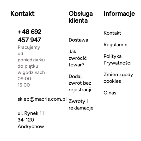
Kontakt
Obsługa
Informacje
klienta
+48 692
Kontakt
457 947
Dostawa
Regulamin
Pracujemy
Jak
od
Polityka
zwrócić
poniedziałku
Prywatności
towar?
do piątku
w godzinach
Zmień zgody
Dodaj
09:00-
cookies
zwrot bez
15:00
rejestracji
O nas
sklep@macris.com.pl
Zwroty i
reklamacje
ul. Rynek 11
34-120
Andrychów