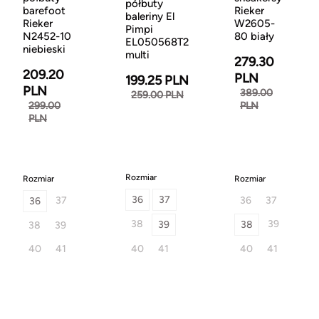
półbuty
barefoot
Rieker
baleriny El
Rieker
W2605-
Pimpi
N2452-10
80 biały
EL050568T2
niebieski
multi
279.30
209.20
PLN
199.25 PLN
PLN
389.00
259.00 PLN
299.00
PLN
PLN
Rozmiar
Rozmiar
Rozmiar
36
37
37
36
37
36
38
39
39
38
38
39
40
41
40
41
40
41