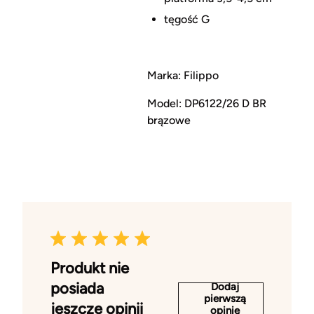
tęgość G
Marka: Filippo
Model: DP6122/26 D BR
brązowe
Produkt nie
posiada
Dodaj
pierwszą
jeszcze opinii
opinię