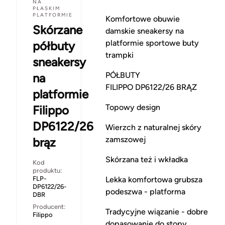
NA
PŁASKIM
PLATFORMIE
Komfortowe obuwie
Skórzane
damskie sneakersy na
platformie sportowe buty
półbuty
trampki
sneakersy
PÓŁBUTY
na
FILIPPO DP6122/26 BRĄZ
platformie
Topowy design
Filippo
DP6122/26
Wierzch z naturalnej skóry
zamszowej
brąz
Skórzana też i wkładka
Kod
produktu:
Lekka komfortowa grubsza
FLP-
DP6122/26-
podeszwa - platforma
DBR
Producent:
Tradycyjne wiązanie - dobre
Filippo
dopasowanie do stopy,