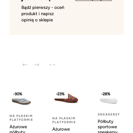
Bądź pierwszy - oceń
produkt i napisz
opinię o sklepie
-30%
-23%
-28%
SNEAKERSY
NA PŁASKIM
NA PŁASKIM
PLATFORMIE
Półbuty
PLATFORMIE
Ażurowe
sportowe
Ażurowe
półbuty
sneakersy