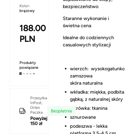
bezpieczeństwo
Kolor:
brązowy
Staranne wykonanie i
świetna cena
188.00
PLN
Idealne do codziennych
casualowych stylizacji
Produkty
powiązane
wierzch: wysokogatunkowa
zamszowa
skóra naturalna
wkładka: miękka, podbita
Przesyłka
gąbką, z naturalnej skóry
InPost,
Orlen
futrówka: tkanina
Bezpłatnie
Paczka
sznurowane
Powyżej
150 zł
podeszwa - lekka
platforma 3,5-4,5 cm