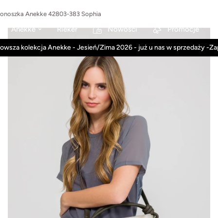
stonoszka Anekke 42803-383 Sophia
Anekke
Rieker
Nowości
Promocje
owsza kolekcja Anekke - Jesień/Zima 2026 - już u nas w sprzedaży -Z