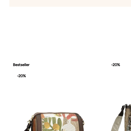
Bestseller
-20%
-20%