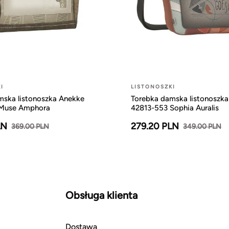
I
LISTONOSZKI
mska listonoszka Anekke
Torebka damska listonoszk
 Muse Amphora
42813-553 Sophia Auralis
LN
279.20 PLN
369.00 PLN
349.00 PLN
Obsługa klienta
Dostawa