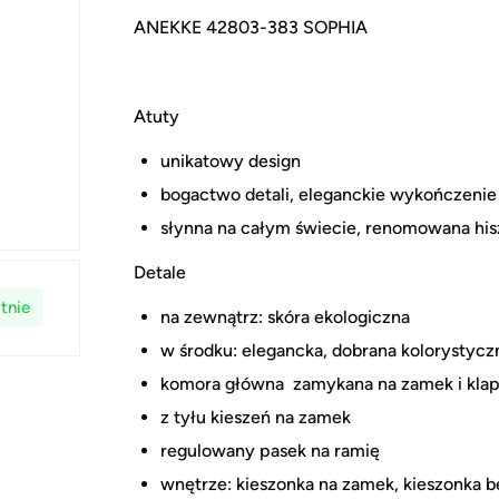
ANEKKE 42803-383 SOPHIA
Atuty
unikatowy design
bogactwo detali, eleganckie wykończenie
słynna na całym świecie, renomowana hi
Detale
tnie
na zewnątrz: skóra ekologiczna
w środku: elegancka, dobrana kolorystycz
komora główna zamykana na zamek i kla
z tyłu kieszeń na zamek
regulowany pasek na ramię
wnętrze: kieszonka na zamek, kieszonka b