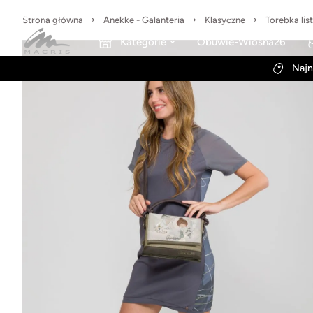
Sprawdzone marki
30 dni na zwrot
Wysyłka w 24h
Strona główna
Anekke - Galanteria
Klasyczne
Torebka li
Kategorie
Obuwie-Wiosna26
Najn