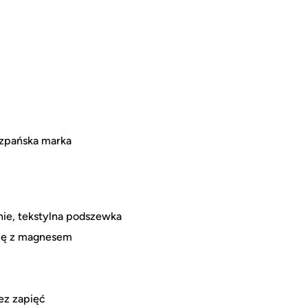
szpańska marka
nie, tekstylna podszewka
pę z magnesem
ez zapięć