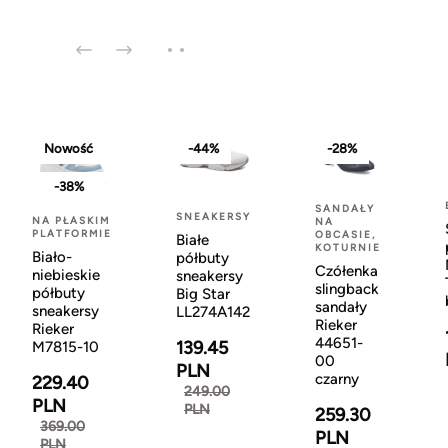
Nowość
-44%
-28%
-38%
SANDAŁY
SNEAKERSY
NA PŁASKIM
NA
PLATFORMIE
OBCASIE,
Białe
KOTURNIE
Biało-
półbuty
Czółenka
niebieskie
sneakersy
slingback
półbuty
Big Star
sandały
sneakersy
LL274A142
Rieker
Rieker
44651-
139.45
M7815-10
00
PLN
czarny
229.40
249.00
PLN
PLN
259.30
369.00
PLN
PLN