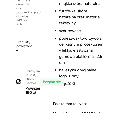
Najniższa
miękka skóra naturalna
cena z 30
dni
futrówka: skóra
poprzedzających
obniżkę:
naturalna oraz materiał
349.00
tekstylny
PLN
sznurowane
podeszwa- tworzywo z
Produkty
delikatnym protektorem
powiązane
- lekka, elastyczna
gumowa platforma : 2,5
cm
na języku oryginalne
Przesyłka
InPost,
logo firmy
Orlen
Bezpłatnie
tęgość G
Paczka
Powyżej
150 zł
Polska marka: Nessi