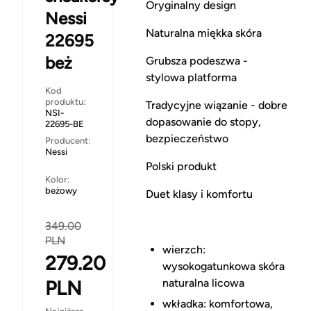
Oryginalny design
Nessi
Naturalna miękka skóra
22695
beż
Grubsza podeszwa -
stylowa platforma
Kod
produktu:
Tradycyjne wiązanie - dobre
NSI-
dopasowanie do stopy,
22695-BE
bezpieczeństwo
Producent:
Nessi
Polski produkt
Kolor:
beżowy
Duet klasy i komfortu
349.00
PLN
wierzch:
279.20
wysokogatunkowa skóra
PLN
naturalna licowa
wkładka: komfortowa,