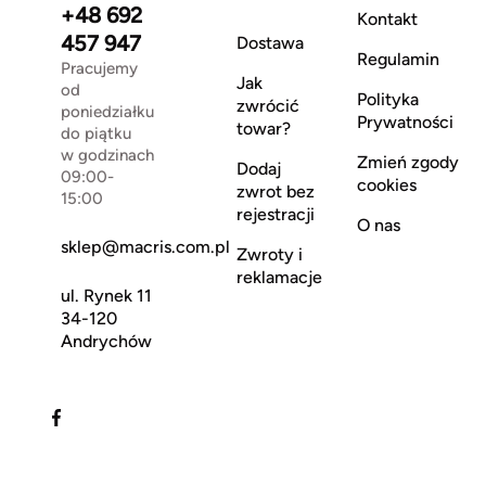
+48 692
Kontakt
457 947
Dostawa
Regulamin
Pracujemy
Jak
od
Polityka
zwrócić
poniedziałku
Prywatności
towar?
do piątku
w godzinach
Zmień zgody
Dodaj
09:00-
cookies
zwrot bez
15:00
rejestracji
O nas
sklep@macris.com.pl
Zwroty i
reklamacje
ul. Rynek 11
34-120
Andrychów