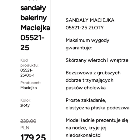
sandały
baleriny
SANDAŁY MACIEJKA
Maciejka
05521-25 ZŁOTY
05521-
Maksimum wygody
25
gwarantuje:
Skórzany wierzch i wnętrze
Kod
produktu:
05521-
Bezszwowa z grubszych
25/00-1
dobrze trzymających
Producent:
pasków cholewka
Maciejka
Proste zakładanie,
Kolor:
złoty
elastyczna płaska podeszwa
Model ładnie prezentuje się
239.00
PLN
na nodze, kryje jej
niedoskonałości
179.25