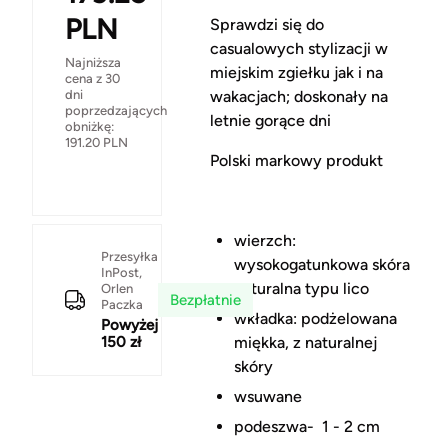
PLN
Sprawdzi się do
casualowych stylizacji w
Najniższa
miejskim zgiełku jak i na
cena z 30
dni
wakacjach; doskonały na
poprzedzających
letnie gorące dni
obniżkę:
191.20
PLN
Polski markowy produkt
wierzch:
Przesyłka
wysokogatunkowa skóra
InPost,
naturalna typu lico
Orlen
Bezpłatnie
Paczka
wkładka: podżelowana
Powyżej
150 zł
miękka, z naturalnej
skóry
wsuwane
podeszwa- 1 - 2 cm