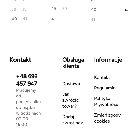
39
38
38
39
40
R
41
40
41
41
Kontakt
Obsługa
Informacje
klienta
+48 692
Kontakt
457 947
Dostawa
Regulamin
Pracujemy
Jak
od
Polityka
zwrócić
poniedziałku
Prywatności
towar?
do piątku
w godzinach
Zmień zgody
Dodaj
09:00-
cookies
zwrot bez
15:00