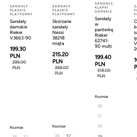
SANDAŁY,
SANDAŁY
SANDAŁY
S
KLAPKI
PŁASKIE
PŁASKIE
P
DAMSKIE
PLATFORMY
PLATFORMY
P
Sandały
Sandały
Skórzane
C
w
damskie
sandały
b
panterkę
Rieker
Nessi
s
Rieker
V3663-90
38218
g
62741-
mięta
V
90 multi
199.30
2
215.20
PLN
199.40
1
PLN
299.00
PLN
PLN
269.00
319.00
PLN
PLN
Rozmiar
36
37
38
Rozmiar
Rozmiar
36
37
39
36
37