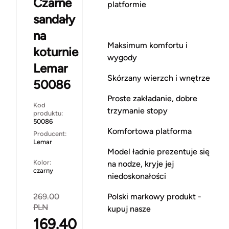
Czarne
platformie
sandały
na
Maksimum komfortu i
koturnie
wygody
Lemar
Skórzany wierzch i wnętrze
50086
Proste zakładanie, dobre
Kod
trzymanie stopy
produktu:
50086
Komfortowa platforma
Producent:
Lemar
Model ładnie prezentuje się
Kolor:
na nodze, kryje jej
czarny
niedoskonałości
Polski markowy produkt -
269.00
PLN
kupuj nasze
169.40