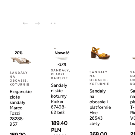
-20%
Nowość
-37%
SANDAŁY,
SANDAŁY
S
SANDAŁY
KLAPKI
NA
N
NA
DAMSKIE
OBCASIE,
OB
OBCASIE,
KOTURNIE
K
Sandały
KOTURNIE
niskie
Sandały
Sa
Eleganckie
koturny
na
na
złote
Rieker
obcasie i
pl
sandały
67498-
platformie
T-
Marco
62 beż
Hee
Ri
Tozzi
26543
V
28288-
189.40
żółty
bi
957
PLN
368.00
2
159.20