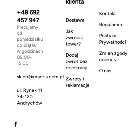
klienta
+48 692
Kontakt
457 947
Dostawa
Regulamin
Pracujemy
Jak
od
Polityka
zwrócić
poniedziałku
Prywatności
towar?
do piątku
w godzinach
Zmień zgody
Dodaj
09:00-
cookies
zwrot bez
15:00
rejestracji
O nas
sklep@macris.com.pl
Zwroty i
reklamacje
ul. Rynek 11
34-120
Andrychów