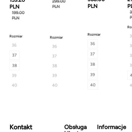
299.00
PLN
P
PLN
PLN
3
199.00
PLN
Ro
Rozmiar
3
Rozmiar
Rozmiar
36
36
3
36
37
37
37
38
3
38
38
39
39
39
40
40
40
4
Kontakt
Obsługa
Informacje