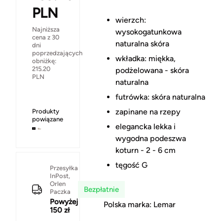
PLN
wierzch:
Najniższa
wysokogatunkowa
cena z 30
naturalna skóra
dni
poprzedzających
wkładka: miękka,
obniżkę:
215.20
podżelowana - skóra
PLN
naturalna
futrówka: skóra naturalna
zapinane na rzepy
Produkty
powiązane
elegancka lekka i
wygodna podeszwa
koturn - 2 - 6 cm
tęgość G
Przesyłka
InPost,
Orlen
Bezpłatnie
Paczka
Powyżej
Polska marka: Lemar
150 zł